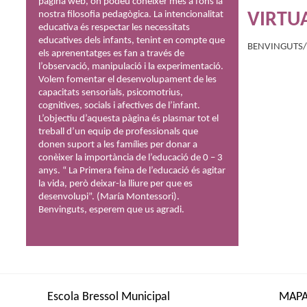
pàgina web, on podeu conèixer més a fons la
nostra filosofia pedagògica. La intencionalitat
VIRTU
educativa és respectar les necessitats
educatives dels infants, tenint en compte que
BENVINGUTS/E
els aprenentatges es fan a través de
l’observació, manipulació i la experimentació.
Volem fomentar el desenvolupament de les
capacitats sensorials, psicomotrius,
cognitives, socials i afectives de l’infant.
L’objectiu d’aquesta pàgina és plasmar tot el
treball d’un equip de professionals que
donen suport a les famílies per donar a
conèixer la importància de l’educació de 0 – 3
anys. “ La Primera feina de l’educació és agitar
la vida, però deixar-la lliure per que es
desenvolupi”. (María Montessori).
Benvinguts, esperem que us agradi.
Vols saber-ne més? Fes click »
Escola Bressol Municipal
MAPA