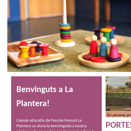
Benvinguts a La
Plantera!
L’equip educatiu de l’escola bressol La
PORTE
Plantera us dona la benvinguda a nostra