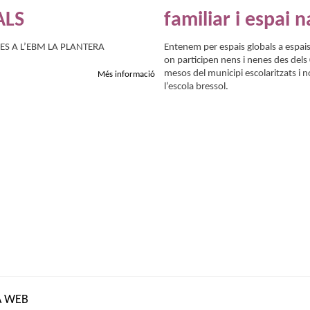
ALS
familiar i espai 
S A L’EBM LA PLANTERA
Entenem per espais globals a espais
on participen nens i nenes des dels 
mesos del municipi escolaritzats i n
Més informació
l’escola bressol.
 WEB